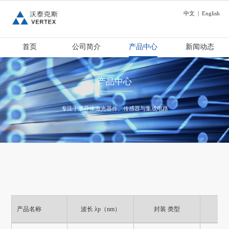
中文
|
English
首页
公司简介
产品中心
新闻动态
产品中心
专注于半导体激光器件、传感器与集成电路
产品名称
波长 λp（nm）
封装 类型
包